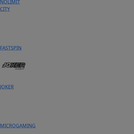
NOLIMIT
CITY
FASTSPIN
JOKER
MICROGAMING