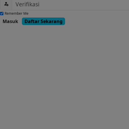
Remember Me
Masuk
Daftar Sekarang