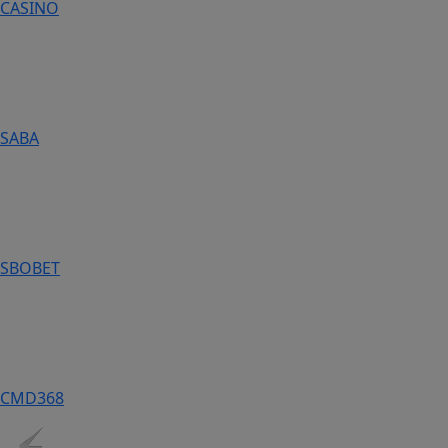
CASINO
SABA
SBOBET
CMD368