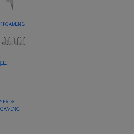
TFGAMING
JILI
SPADE
GAMING