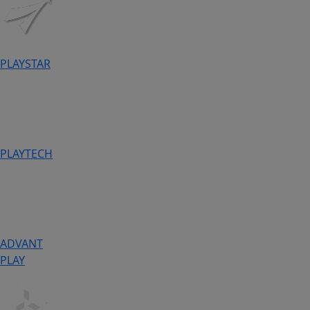
PLAYSTAR
PLAYTECH
ADVANT
PLAY